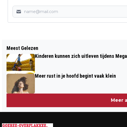
Vorig artikel
Meest Gelezen
DIT IS HOE NEDERLANDERS VAKANTIE
Kinderen kunnen zich uitleven tijdens Mega
VIEREN
Meer rust in je hoofd begint vaak klein
Meer a