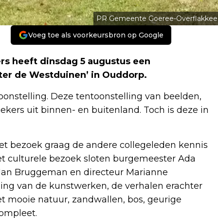
PR Gemeente Goeree-Overflakkee
Voeg toe als voorkeursbron op Google
rs heeft dinsdag 5 augustus een
ter de Westduinen’ in Ouddorp.
onstelling. Deze tentoonstelling van beelden,
zoekers uit binnen- en buitenland. Toch is deze in
het bezoek graag de andere collegeleden kennis
 het culturele bezoek sloten burgemeester Ada
an Bruggeman en directeur Marianne
ding van de kunstwerken, de verhalen erachter
t mooie natuur, zandwallen, bos, geurige
compleet.