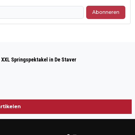
Abonneren
Volgend artikel
VEILIGHEIDSMONITOR: HOE ERVAART U
 XXL Springspektakel in De Staver
DE VEILIGHEID EN LEEFBAARHEID IN UW
BUURT?
rtikelen