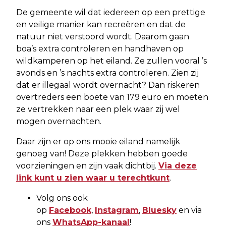
De gemeente wil dat iedereen op een prettige
en veilige manier kan recreëren en dat de
natuur niet verstoord wordt. Daarom gaan
boa’s extra controleren en handhaven op
wildkamperen op het eiland. Ze zullen vooral ’s
avonds en ’s nachts extra controleren. Zien zij
dat er illegaal wordt overnacht? Dan riskeren
overtreders een boete van 179 euro en moeten
ze vertrekken naar een plek waar zij wel
mogen overnachten.
Daar zijn er op ons mooie eiland namelijk
genoeg van! Deze plekken hebben goede
voorzieningen en zijn vaak dichtbij.
Via deze
link kunt u zien waar u terechtkunt
.
Volg ons ook
op
Facebook
,
Instagram
,
Bluesky
en via
ons
WhatsApp-kanaal
!