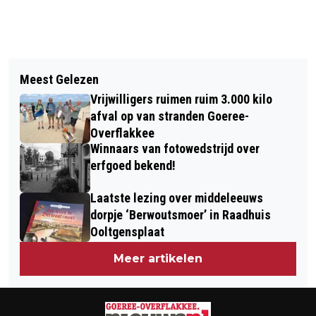
Vorig artikel
Volgend artikel
BUDOKAI SENSHI PAKT ZES PRIJZEN
Meest Gelezen
DVV ’09 WINT IN SLOTFASE VAN
OP NK KYOKUSHINKAI
Vrijwilligers ruimen ruim 3.000 kilo
WALCHEREN
afval op van stranden Goeree-
Overflakkee
Winnaars van fotowedstrijd over
erfgoed bekend!
Laatste lezing over middeleeuws
dorpje ‘Berwoutsmoer’ in Raadhuis
Ooltgensplaat
Meer artikelen