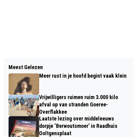
Vorig artikel
Volgend artikel
AANTAL GLASVEZELAANSLUITINGEN
Meest Gelezen
CDA ZUID-HOLLAND STELT OPNIEUW
OP GOEREE-OVERFLAKKEE STERK
Meer rust in je hoofd begint vaak klein
VRAGEN OVER BUSVERVOER
GESTEGEN SINDS 2022
HOEKSCHE WAARD EN GOEREE-
Vrijwilligers ruimen ruim 3.000 kilo
OVERFLAKKEE
afval op van stranden Goeree-
Overflakkee
Laatste lezing over middeleeuws
dorpje ‘Berwoutsmoer’ in Raadhuis
Ooltgensplaat