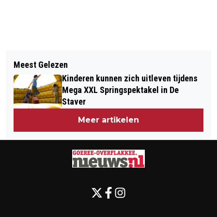
Vorig artikel
Volgend artikel
GOEDEMORGEN, HET IS VANDAAG
Meest Gelezen
VOOR €1 MET DE BUS TIJDENS
WOENSDAG 3 JUNI
Kinderen kunnen zich uitleven tijdens
AUTOLUWE WEEK OP GOEREE-
Mega XXL Springspektakel in De
OVERFLAKKEE EN OMSTREKEN
Staver
Meer artikelen