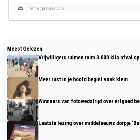
Vorig artikel
Meest Gelezen
DBGC TOONT KARAKTER EN BEREIKT
Vrijwilligers ruimen ruim 3.000 kilo afval 
VOLGENDE RONDE NACOMPETITIE
Meer rust in je hoofd begint vaak klein
Winnaars van fotowedstrijd over erfgoed b
Laatste lezing over middeleeuws dorpje ‘B