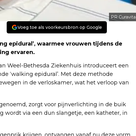
PR Curavita
Voeg toe als voorkeursbron op Google
king epidural’, waarmee vrouwen tijdens de
ing ervaren.
an Weel-Bethesda Ziekenhuis introduceert een
de ‘walking epidural’. Met deze methode
bewegen in de verloskamer, wat het verloop van
genoemd, zorgt voor pijnverlichting in de buik
g wordt via een dun slangetje, een katheter, in
ggenprik krijgen, ontvangen vanaf nu deze vorm