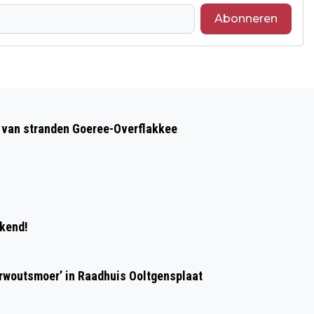
Abonneren
Volgend artikel
GOEDEMORGEN, HET IS VANDAAG
op van stranden Goeree-Overflakkee
WOENSDAG 3 JUNI
ekend!
erwoutsmoer’ in Raadhuis Ooltgensplaat