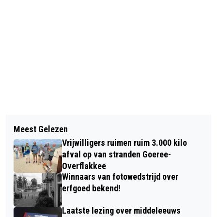
Vorig artikel
Volgend artikel
DEZE WEEK OP GOEREE-OVERFLAKKEE
Meest Gelezen
NIEUWE KCE-CURSUS OVER
Vrijwilligers ruimen ruim 3.000 kilo
PRERAFAËLIETEN
afval op van stranden Goeree-
Overflakkee
Winnaars van fotowedstrijd over
erfgoed bekend!
Laatste lezing over middeleeuws