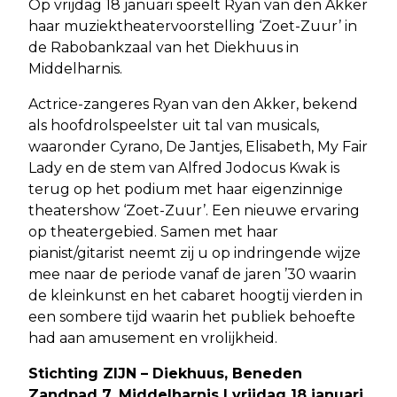
Op vrijdag 18 januari speelt Ryan van den Akker
haar muziektheatervoorstelling ‘Zoet-Zuur’ in
de Rabobankzaal van het Diekhuus in
Middelharnis.
Actrice-zangeres Ryan van den Akker, bekend
als hoofdrolspeelster uit tal van musicals,
waaronder Cyrano, De Jantjes, Elisabeth, My Fair
Lady en de stem van Alfred Jodocus Kwak is
terug op het podium met haar eigenzinnige
theatershow ‘Zoet-Zuur’. Een nieuwe ervaring
op theatergebied. Samen met haar
pianist/gitarist neemt zij u op indringende wijze
mee naar de periode vanaf de jaren ’30 waarin
de kleinkunst en het cabaret hoogtij vierden in
een sombere tijd waarin het publiek behoefte
had aan amusement en vrolijkheid.
Stichting ZIJN – Diekhuus, Beneden
Zandpad 7, Middelharnis | vrijdag 18 januari