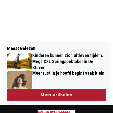
Vorig artikel
Volgend artikel
WARME MAALTIJD TEGEN
Meest Gelezen
ALBERT HEIJN MIDDELHARNIS WORDT
EENZAAMHEID
Kinderen kunnen zich uitleven tijdens
VERBOUWD
Mega XXL Springspektakel in De
Staver
Meer rust in je hoofd begint vaak klein
Meer artikelen