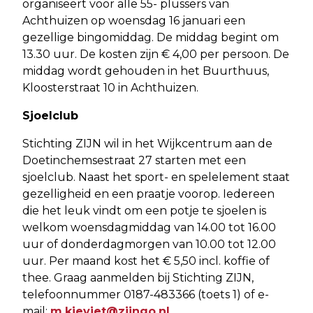
organiseert voor alle 55- plussers van
Achthuizen op woensdag 16 januari een
gezellige bingomiddag. De middag begint om
13.30 uur. De kosten zijn € 4,00 per persoon. De
middag wordt gehouden in het Buurthuus,
Kloosterstraat 10 in Achthuizen.
Sjoelclub
Stichting ZIJN wil in het Wijkcentrum aan de
Doetinchemsestraat 27 starten met een
sjoelclub. Naast het sport- en spelelement staat
gezelligheid en een praatje voorop. Iedereen
die het leuk vindt om een potje te sjoelen is
welkom woensdagmiddag van 14.00 tot 16.00
uur of donderdagmorgen van 10.00 tot 12.00
uur. Per maand kost het € 5,50 incl. koffie of
thee. Graag aanmelden bij Stichting ZIJN,
telefoonnummer 0187-483366 (toets 1) of e-
mail:
m.kieviet@zijngo.nl