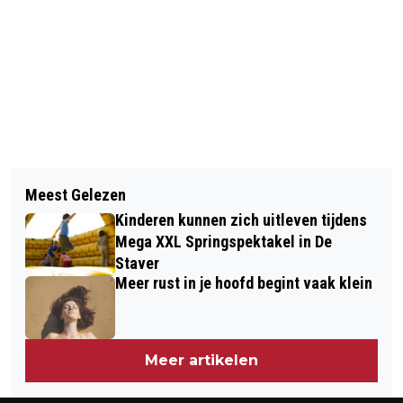
Vorig artikel
Volgend artikel
AFVOER STAALSLAKKEN
Meest Gelezen
MEVROUW BREUR WEER EEN JAARTJE
BEDRIJVENPARK OOSTFLAKKEE
Kinderen kunnen zich uitleven tijdens
OUDER
Mega XXL Springspektakel in De
Staver
Meer rust in je hoofd begint vaak klein
Meer artikelen