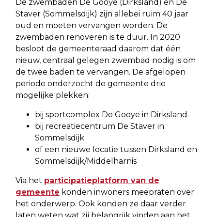
De zwembaden De Gooye (Dirksland) en De
Staver (Sommelsdijk) zijn allebei ruim 40 jaar
oud en moeten vervangen worden. De
zwembaden renoveren is te duur. In 2020
besloot de gemeenteraad daarom dat één
nieuw, centraal gelegen zwembad nodig is om
de twee baden te vervangen. De afgelopen
periode onderzocht de gemeente drie
mogelijke plekken:
bij sportcomplex De Gooye in Dirksland
bij recreatiecentrum De Staver in
Sommelsdijk
of een nieuwe locatie tussen Dirksland en
Sommelsdijk/Middelharnis
Via het
participatieplatform van de
gemeente
konden inwoners meepraten over
het onderwerp. Ook konden ze daar verder
laten weten wat zij belangrijk vinden aan het