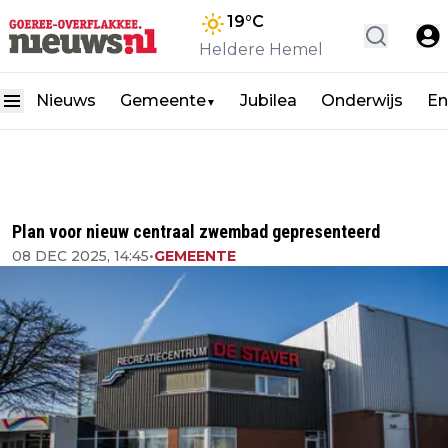
19
°C
Heldere Hemel
Nieuws
Gemeente
Jubilea
Onderwijs
En
▼
Plan voor nieuw centraal zwembad gepresenteerd
08 DEC 2025, 14:45
•
GEMEENTE