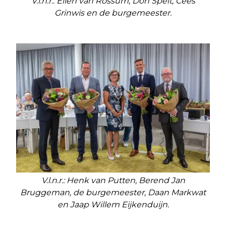
V.l.n.r.: Ellen van Rossum, Don Spelt, Cees
Grinwis en de burgemeester.
V.l.n.r.: Henk van Putten, Berend Jan
Bruggeman, de burgemeester, Daan Markwat
en Jaap Willem Eijkenduijn.