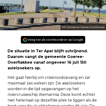
PR Gemeente Goeree-Overflakkee
Voeg toe als voorkeursbron op Google
De situatie in Ter Apel blijft schrijnend.
Daarom vangt de gemeente Goeree-
Overflakkee vanaf ongeveer 16 juli 150
asielzoekers op.
Het gaat hierbij om crisisnoodopvang en zal
maximaal zes weken zijn. De asielzoekers
worden in die tijd opgevangen op het
riviercruiseschip Alemannia. Deze komt echter
niet helemaal op dezelfde plek te liggen als de
boot voor de vluchtelingen eerder dit jaar. De