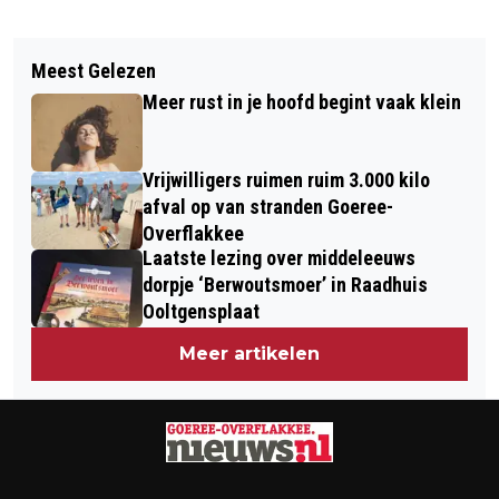
Vorig artikel
Volgend artikel
VVD GOEREE-OVERFLAKKEE HELPT
Meest Gelezen
GOEDEMORGEN, HET IS VANDAAG
MEE MET STRANDOPRUIMACTIE
Meer rust in je hoofd begint vaak klein
DONDERDAG 12 FEBRUARI
Vrijwilligers ruimen ruim 3.000 kilo
afval op van stranden Goeree-
Overflakkee
Laatste lezing over middeleeuws
dorpje ‘Berwoutsmoer’ in Raadhuis
Ooltgensplaat
Meer artikelen