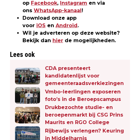
op
Facebook
,
Instagram
en via
ons
WhatsApp-kanaal
!
Download onze app
voor
iOS
en
Android
.
Wil je adverteren op deze website?
Bekijk dan
hier
de mogelijkheden.
Lees ook
CDA presenteert
kandidatenlijst voor
gemeenteraadsverkiezingen
Vmbo-leerlingen exposeren
foto’s in de Beroepscampus
Drukbezochte studie- en
beroepenmarkt bij CSG Prins
Maurits en RGO College
Rijbewijs verlengen? Keuring
in Middelharnis