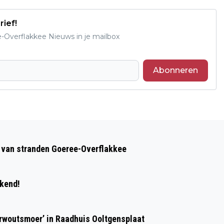
rief!
e-Overflakkee Nieuws in je mailbox
Abonneren
Volgend artikel
GOEDEMORGEN, HET IS VANDAAG
op van stranden Goeree-Overflakkee
DONDERDAG 16 NOVEMBER
ekend!
erwoutsmoer’ in Raadhuis Ooltgensplaat