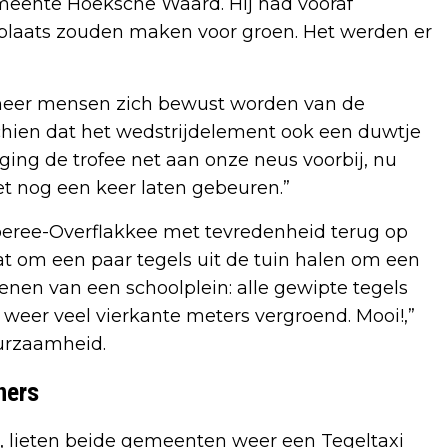
eente Hoeksche Waard. Hij had vooraf
s plaats zouden maken voor groen. Het werden er
s meer mensen zich bewust worden van de
hien dat het wedstrijdelement ook een duwtje
 ging de trofee net aan onze neus voorbij, nu
t nog een keer laten gebeuren.”
oeree-Overflakkee met tevredenheid terug op
at om een paar tegels uit de tuin halen om een
enen van een schoolplein: alle gewipte tegels
weer veel vierkante meters vergroend. Mooi!,”
urzaamheid.
ners
, lieten beide gemeenten weer een Tegeltaxi