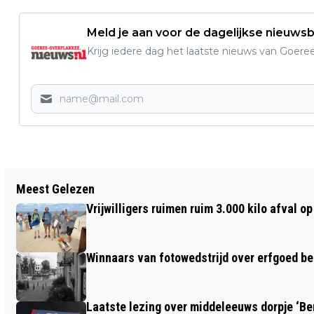
Meld je aan voor de dagelijkse nieuwsb
Krijg iedere dag het laatste nieuws van Goere
Vorig artikel
Meest Gelezen
INSCHRIJVING VOOR FLAKKEESE DAGEN
Vrijwilligers ruimen ruim 3.000 kilo afval 
IS GEOPEND!
Winnaars van fotowedstrijd over erfgoed b
Laatste lezing over middeleeuws dorpje ‘B