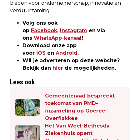
bieden voor ondernemerschap, innovatie en
verduurzaming.
Volg ons ook
op
Facebook
,
Instagram
en via
ons
WhatsApp-kanaal
!
Download onze app
voor
iOS
en
Android
.
Wil je adverteren op deze website?
Bekijk dan
hier
de mogelijkheden.
Lees ook
Gemeenteraad bespreekt
toekomst van PMD-
inzameling op Goeree-
Overflakkee
Het Van Weel-Bethesda
Ziekenhuis opent