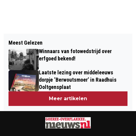
Vorig artikel
Volgend artikel
HCGO VERWELKOMT NIEUW
Meest Gelezen
INWONERS GEVEN LEVEN OP GOEREE-
DAMESTEAM EN GROEIT VERDER
Winnaars van fotowedstrijd over
OVERFLAKKEE EEN 8,0:
erfgoed bekend!
TEVREDENHEID BLIJFT HOOG
Laatste lezing over middeleeuws
dorpje ‘Berwoutsmoer’ in Raadhuis
Ooltgensplaat
Meer artikelen