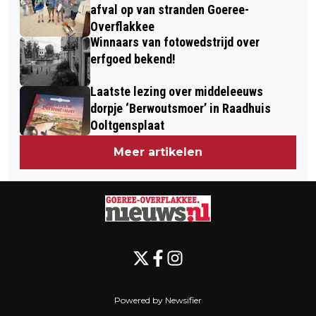
HOOGTEPUNT MET MUZIKAAL
RACE
afval op van stranden Goeree-
PROGRAMMA OP 4 JULI
Overflakkee
Winnaars van fotowedstrijd over
erfgoed bekend!
Laatste lezing over middeleeuws
dorpje ‘Berwoutsmoer’ in Raadhuis
Ooltgensplaat
Meer artikelen
Powered by Newsifier