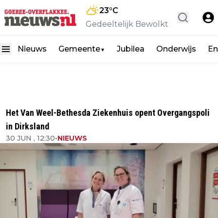
23
°C
Gedeeltelijk Bewolkt
Nieuws
Gemeente
Jubilea
Onderwijs
En
▼
Het Van Weel-Bethesda Ziekenhuis opent Overgangspoli
in Dirksland
30 JUN , 12:30
•
NIEUWS