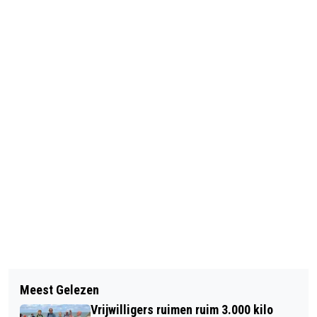
Vorig artikel
Volgend artikel
THIJMEN VERZAMELT DUIZENDEN
Meest Gelezen
HAVENCONCERT BEREIKT
STUKS E-WASTE TIJDENS E-WASTE
Vrijwilligers ruimen ruim 3.000 kilo