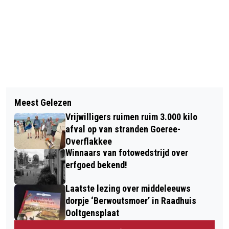
Vorig artikel
Volgend artikel
NIEUWE WANDELROUTE LAAT
Meest Gelezen
HCGO VERWELKOMT NIEUW
BEZOEKERS HET HARINGVLIET
Vrijwilligers ruimen ruim 3.000 kilo
DAMESTEAM EN GROEIT VERDER
ONTDEKKEN
afval op van stranden Goeree-
Overflakkee
Winnaars van fotowedstrijd over
erfgoed bekend!
Laatste lezing over middeleeuws
dorpje ‘Berwoutsmoer’ in Raadhuis
Ooltgensplaat