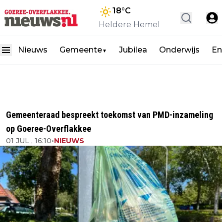
18
°C
Heldere Hemel
Nieuws
Gemeente
Jubilea
Onderwijs
En
▼
Gemeenteraad bespreekt toekomst van PMD-inzameling
op Goeree-Overflakkee
01 JUL , 16:10
•
NIEUWS