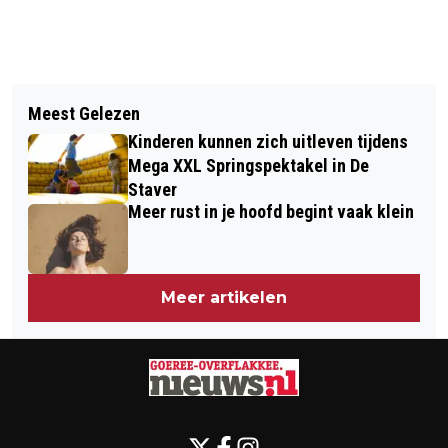
Vorig artikel
Volgend artikel
SCHOTEJILLERS OPNIEUW GOED VOOR
Meest Gelezen
ZES NIEUWE GEDENKBOMEN GEPLANT
PROVINCIALE TITELS
Kinderen kunnen zich uitleven tijdens
Mega XXL Springspektakel in De
Staver
Meer rust in je hoofd begint vaak klein
Meer artikelen