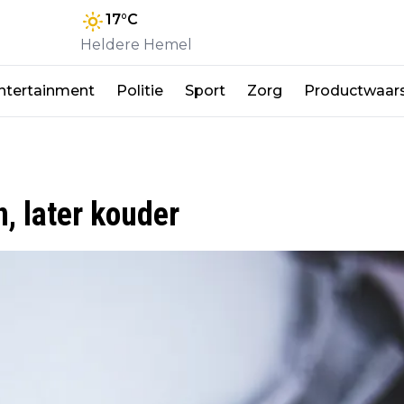
17
°C
Heldere Hemel
ntertainment
Politie
Sport
Zorg
Productwaar
n, later kouder