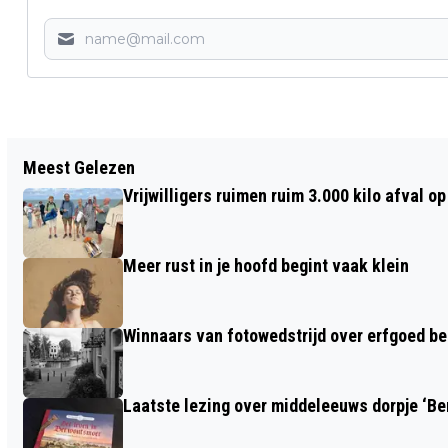
Vorig artikel
Meest Gelezen
IN HET INSPIRATIEHUIS WORDT STAD
Vrijwilligers ruimen ruim 3.000 kilo afval 
AARDGASVRIJ ZICHTBAAR
Meer rust in je hoofd begint vaak klein
Winnaars van fotowedstrijd over erfgoed b
Laatste lezing over middeleeuws dorpje ‘B