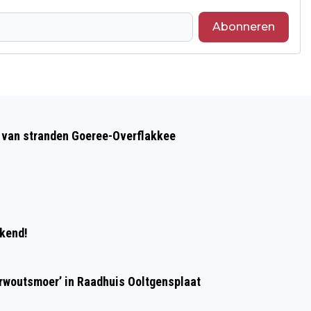
Abonneren
Volgend artikel
TOP 2000: ZO ZIET DE TOP 10 ERUIT OP
op van stranden Goeree-Overflakkee
GOEREE-OVERFLAKKEE
ekend!
erwoutsmoer’ in Raadhuis Ooltgensplaat