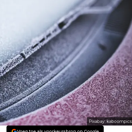
Pixabay; kaboompics
Voeg toe als voorkeursbron op Google