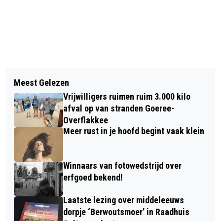
Vorig artikel
Volgend artikel
PIETS WEERBERICHT: EERST REGEN,
Meest Gelezen
BURGEMEESTER SLUIT HET JAAR AF
LATER KOUDER
Vrijwilligers ruimen ruim 3.000 kilo
MET EEN COLUMN
afval op van stranden Goeree-
Overflakkee
Meer rust in je hoofd begint vaak klein
Winnaars van fotowedstrijd over
erfgoed bekend!
Laatste lezing over middeleeuws
dorpje ‘Berwoutsmoer’ in Raadhuis