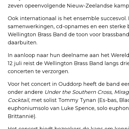
zeven opeenvolgende Nieuw-Zeelandse kampioe
Ook internationaal is het ensemble succesvol
samenwerkingen, cd-opnames en een sterke b
Wellington Brass Band de toon voor brassban
daarbuiten.
In aanloop naar hun deelname aan het Wereld
12 juli reist de Wellington Brass Band langs dr
concerten te verzorgen.
Voor het concert in Ouddorp heeft de band 
onder andere
Under the Southern Cross
,
Mirag
Cocktail
, met solist Tommy Tynan (Es-bas, Bla
euphoniumsolo van Luke Spence, solo euphon
Brittannië).
Het concert biedt bezoekers de kans om kenn