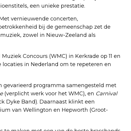
nstitels, een unieke prestatie.
. Met vernieuwende concerten,
etrokkenheid bij de gemeenschap zet de
dmuziek, zowel in Nieuw-Zeeland als
 Muziek Concours (WMC) in Kerkrade op 11 en
ie locaties in Nederland om te repeteren en
een gevarieerd programma samengesteld met
e
(verplicht werk voor het WMC), en
Carnival
ck Dyke Band). Daarnaast klinkt een
ium van Wellington en Hepworth (Groot-
is te maken met een van de beste brassbands