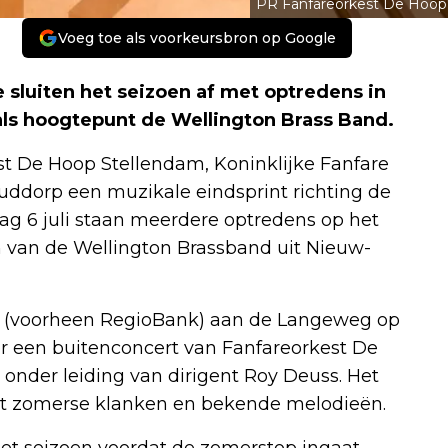
PR Fanfareorkest De Hoop
Voeg toe als voorkeursbron op Google
sluiten het seizoen af met optredens in
ls hoogtepunt de Wellington Brass Band.
st De Hoop Stellendam, Koninklijke Fanfare
ddorp een muzikale eindsprint richting de
ag 6 juli staan meerdere optredens op het
van de Wellington Brassband uit Nieuw-
nk (voorheen RegioBank) aan de Langeweg op
oor een buitenconcert van Fanfareorkest De
 onder leiding van dirigent Roy Deuss. Het
t zomerse klanken en bekende melodieën.
et seizoen voordat de zomerstop ingaat.