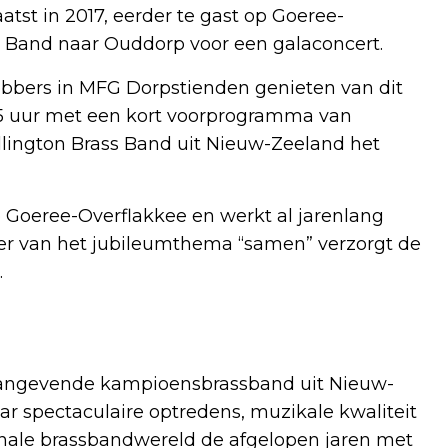
tst in 2017, eerder te gast op Goeree-
s Band naar Ouddorp voor een galaconcert.
bbers in MFG Dorpstienden genieten van dit
45 uur met een kort voorprogramma van
ington Brass Band uit Nieuw-Zeeland het
 Goeree-Overflakkee en werkt al jarenlang
er van het jubileumthema “samen” verzorgt de
.
naangevende kampioensbrassband uit Nieuw-
r spectaculaire optredens, muzikale kwaliteit
ionale brassbandwereld de afgelopen jaren met