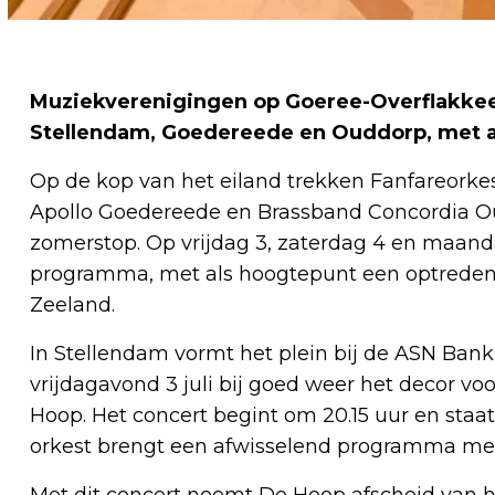
Muziekverenigingen op Goeree-Overflakkee 
Stellendam, Goedereede en Ouddorp, met a
Op de kop van het eiland trekken Fanfareorke
Apollo Goedereede en Brassband Concordia Ou
zomerstop. Op vrijdag 3, zaterdag 4 en maand
programma, met als hoogtepunt een optreden 
Zeeland.
In Stellendam vormt het plein bij de ASN Ba
vrijdagavond 3 juli bij goed weer het decor v
Hoop. Het concert begint om 20.15 uur en staat
orkest brengt een afwisselend programma me
Met dit concert neemt De Hoop afscheid van h