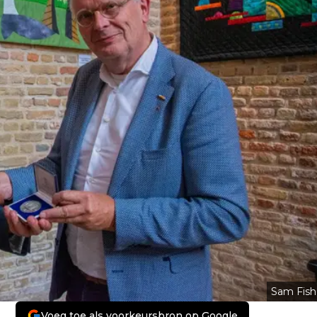
Sam Fish
Voeg toe als voorkeursbron op Google