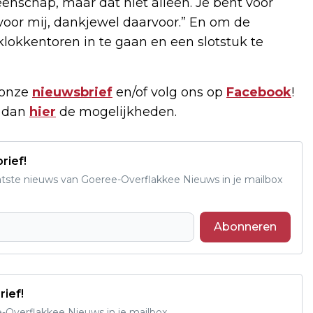
enschap, maar dat niet alleen. Je bent voor
 voor mij, dankjewel daarvoor.” En om de
lokkentoren in te gaan en een slotstuk te
 onze
nieuwsbrief
en/of volg ons op
Facebook
!
k dan
hier
de mogelijkheden.
rief!
aatste nieuws van Goeree-Overflakkee Nieuws in je mailbox
Abonneren
rief!
e-Overflakkee Nieuws in je mailbox