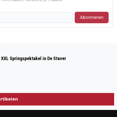
Abonneren
Volgend artikel
NIBUD: IN HOOFDLIJNENAKKOORD GEEN
 XXL Springspektakel in De Staver
STRUCTURELE AANPAK
rtikelen