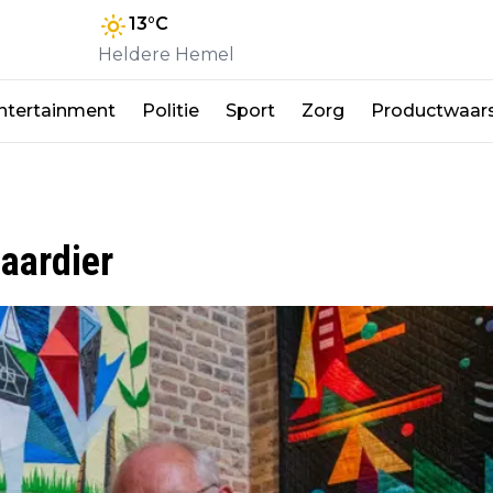
13
°C
Heldere Hemel
ntertainment
Politie
Sport
Zorg
Productwaar
iaardier