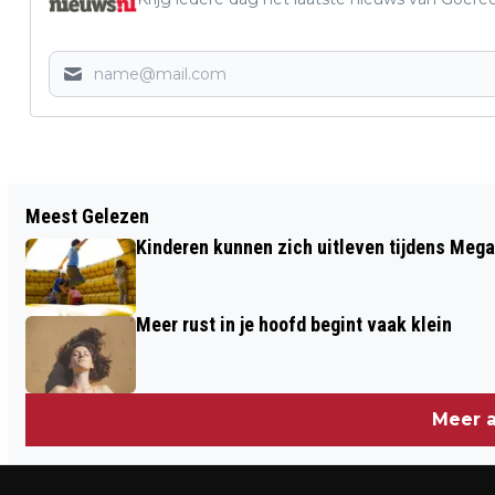
Vorig artikel
Meest Gelezen
FEEST OP OBS BUTEN DE POORTE IN
Kinderen kunnen zich uitleven tijdens Mega
GOEDEREEDE
Meer rust in je hoofd begint vaak klein
Meer a