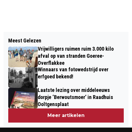
Vorig artikel
Volgend artikel
GOEDEMORGEN, HET IS VANDAAG
Meest Gelezen
DIT IS ER TE DOEN OP GOEREE-
ZATERDAG 9 SEPTEMBER
Vrijwilligers ruimen ruim 3.000 kilo
OVERFLAKKEE IN WEEK 37
afval op van stranden Goeree-
Overflakkee
Winnaars van fotowedstrijd over
erfgoed bekend!
Laatste lezing over middeleeuws
dorpje ‘Berwoutsmoer’ in Raadhuis
Ooltgensplaat
Meer artikelen