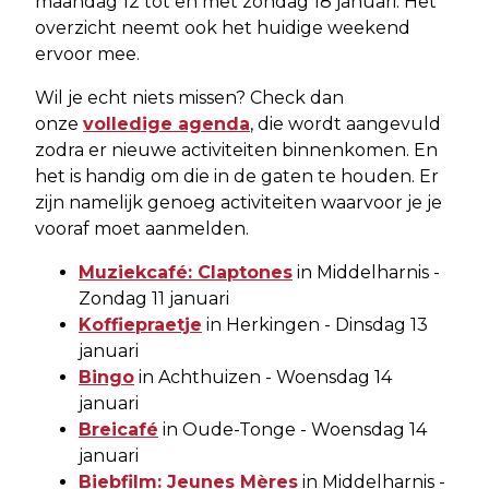
maandag 12 tot en met zondag 18 januari. Het
overzicht neemt ook het huidige weekend
ervoor mee.
Wil je echt niets missen? Check dan
onze
volledige agenda
, die wordt aangevuld
zodra er nieuwe activiteiten binnenkomen. En
het is handig om die in de gaten te houden. Er
zijn namelijk genoeg activiteiten waarvoor je je
vooraf moet aanmelden.
Muziekcafé: Claptones
in Middelharnis -
Zondag 11 januari
Koffiepraetje
in Herkingen - Dinsdag 13
januari
Bingo
in Achthuizen - Woensdag 14
januari
Breicafé
in Oude-Tonge - Woensdag 14
januari
Biebfilm: Jeunes Mères
in Middelharnis -