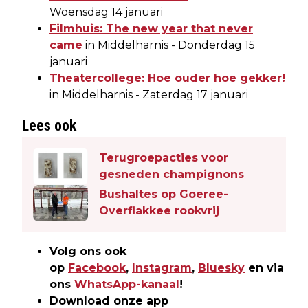
Woensdag 14 januari
Filmhuis: The new year that never
came
in Middelharnis - Donderdag 15
januari
Theatercollege: Hoe ouder hoe gekker!
in Middelharnis - Zaterdag 17 januari
Lees ook
Terugroepacties voor
gesneden champignons
Bushaltes op Goeree-
Overflakkee rookvrij
Volg ons ook
op
Facebook
,
Instagram
,
Bluesky
en via
ons
WhatsApp-kanaal
!
Download onze app