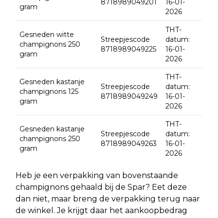
8718989049201
16-01-
gram
2026
THT-
Gesneden witte
Streepjescode
datum:
champignons 250
8718989049225
16-01-
gram
2026
THT-
Gesneden kastanje
Streepjescode
datum:
champignons 125
8718989049249
16-01-
gram
2026
THT-
Gesneden kastanje
Streepjescode
datum:
champignons 250
8718989049263
16-01-
gram
2026
Heb je een verpakking van bovenstaande
champignons gehaald bij de Spar? Eet deze
dan niet, maar breng de verpakking terug naar
de winkel. Je krijgt daar het aankoopbedrag