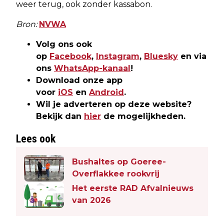
weer terug, ook zonder kassabon.
Bron:
NVWA
Volg ons ook
op
Facebook
,
Instagram
,
Bluesky
en via
ons
WhatsApp-kanaal
!
Download onze app
voor
iOS
en
Android
.
Wil je adverteren op deze website?
Bekijk dan
hier
de mogelijkheden.
Lees ook
Bushaltes op Goeree-
Overflakkee rookvrij
Het eerste RAD Afvalnieuws
van 2026