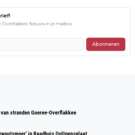
rief!
e-Overflakkee Nieuws in je mailbox
Abonneren
Volgend artikel
GOEDEMORGEN, HET IS VANDAAG
VRIJDAG 11 JULI
op van stranden Goeree-Overflakkee
erwoutsmoer’ in Raadhuis Ooltgensplaat