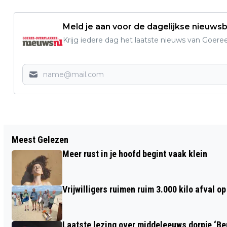
Meld je aan voor de dagelijkse nieuwsb
Krijg iedere dag het laatste nieuws van Goere
Vorig artikel
Meest Gelezen
BOB-CAMPAGNE AFGETRAPT OP
Meer rust in je hoofd begint vaak klein
STRAND OUDDORP
Vrijwilligers ruimen ruim 3.000 kilo afval 
Laatste lezing over middeleeuws dorpje ‘B