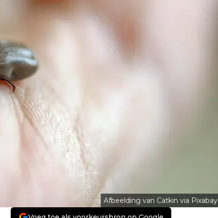
Afbeelding van Catkin via Pixabay
Voeg toe als voorkeursbron op Google