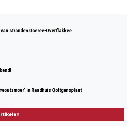
Volgend artikel
BOB-CAMPAGNE AFGETRAPT OP
op van stranden Goeree-Overflakkee
STRAND OUDDORP
ekend!
erwoutsmoer’ in Raadhuis Ooltgensplaat
rtikelen