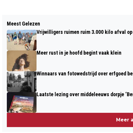
Vorig artikel
Meest Gelezen
DIT IS DE BESTSELLER 60 TOP 10 VAN
Vrijwilligers ruimen ruim 3.000 kilo afval 
WEEK 28 IN 2025
Meer rust in je hoofd begint vaak klein
Winnaars van fotowedstrijd over erfgoed b
Laatste lezing over middeleeuws dorpje ‘B
Meer a