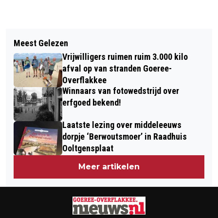
Vorig artikel
Volgend artikel
DIT IS DE BESTSELLER 60 TOP 10 VAN
Meest Gelezen
BELASTINGDIENST WAARSCHUWT
WEEK 27 IN 2025
Vrijwilligers ruimen ruim 3.000 kilo
VOOR NEPENVELOPPEN
afval op van stranden Goeree-
Overflakkee
Winnaars van fotowedstrijd over
erfgoed bekend!
Laatste lezing over middeleeuws
dorpje ‘Berwoutsmoer’ in Raadhuis
Ooltgensplaat
Meer artikelen