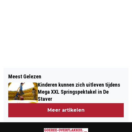
Vorig artikel
Volgend artikel
GOEDEMORGEN, HET IS VANDAAG
Meest Gelezen
MEDISCH SIERAAD KAN VAN
DONDERDAG 3 JULI
Kinderen kunnen zich uitleven tijdens
LEVENSBELANG ZIJN
Mega XXL Springspektakel in De
Staver
Meer artikelen