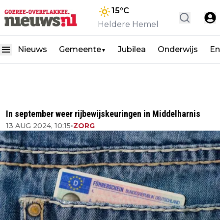
15
°C
Heldere Hemel
Nieuws
Gemeente
Jubilea
Onderwijs
En
▼
In september weer rijbewijskeuringen in Middelharnis
13 AUG 2024, 10:15
•
ZORG