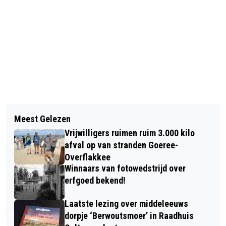
Vorig artikel
Volgend artikel
BIBLIOTHEEK MIDDELHARNIS
Meest Gelezen
SNUFFELEN TUSSEN VINTAGES
LAATSTE WEKEN AUGUSTUS DICHT
Vrijwilligers ruimen ruim 3.000 kilo
SPULLEN IN OUDDORP CENTRUM
afval op van stranden Goeree-
Overflakkee
Winnaars van fotowedstrijd over
erfgoed bekend!
Laatste lezing over middeleeuws
dorpje ‘Berwoutsmoer’ in Raadhuis