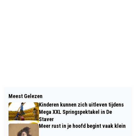
Vorig artikel
Volgend artikel
OPSTARTDAGEN VOOR LEERLINGEN
Meest Gelezen
BRILJANTEN HUWELIJK VOOR FAMILIE
VAN DE RGO
Kinderen kunnen zich uitleven tijdens
SCHULZ
Mega XXL Springspektakel in De
Staver
Meer rust in je hoofd begint vaak klein