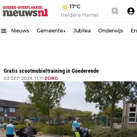
17
°C
Heldere Hemel
Nieuws
Gemeente
Jubilea
Onderwijs
En
▼
Gratis scootmobieltraining in Goedereede
03 SEP 2024, 11:11
•
ZORG