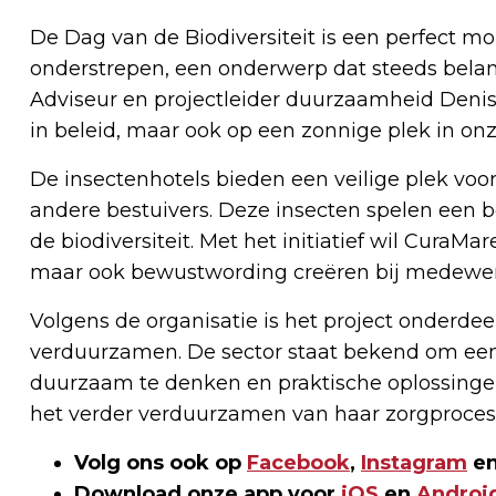
De Dag van de Biodiversiteit is een perfect m
onderstrepen, een onderwerp dat steeds belang
Adviseur en projectleider duurzaamheid Denis
in beleid, maar ook op een zonnige plek in onz
De insectenhotels bieden een veilige plek voor 
andere bestuivers. Deze insecten spelen een b
de biodiversiteit. Met het initiatief wil CuraMa
maar ook bewustwording creëren bij medewer
Volgens de organisatie is het project onderdee
verduurzamen. De sector staat bekend om een 
duurzaam te denken en praktische oplossinge
het verder verduurzamen van haar zorgproces
Volg ons ook op
Facebook
,
Instagram
en
Download onze app voor
iOS
en
Androi