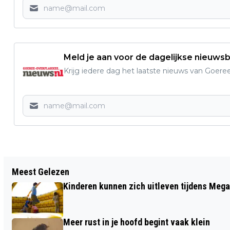
Meld je aan voor de dagelijkse nieuwsb
Krijg iedere dag het laatste nieuws van Goere
Vorig artikel
Meest Gelezen
LEZING OVER MIDDELEEUWS DORP
Kinderen kunnen zich uitleven tijdens Mega
BERWOUTSMOER IN RAADHUIS
OOLTGENSPLAAT
Meer rust in je hoofd begint vaak klein