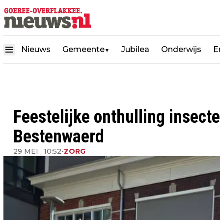
Nieuws
Gemeente
Jubilea
Onderwijs
E
▼
Feestelijke onthulling insect
Bestenwaerd
29 MEI , 10:52
•
ZORG