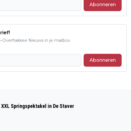
Abonneren
rief!
e-Overflakkee Nieuws in je mailbox
Abonneren
Volgend artikel
GOEDEMORGEN, HET IS VANDAAG
 XXL Springspektakel in De Staver
MAANDAG 1 JUNI