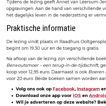
Tijdens de lezing geeft Annet van Leersum-Jent
opgravingen. Aan de hand van verschillende v
het dagelijks leven in de nederzetting er vermo
Praktische informatie
De lezing vindt plaats in Raadhuis Ooltgenspla
begint om 19.30 uur en de toegang is gratis.
Na afloop van de lezing zijn verschillende boe
Berwoutsmoer – een terug-in-de-tijdschrift
, g
koop voor 12,95 euro. Daarnaast is ook
Boeren 
voor 20 euro. Beide boeken samen worden aa
Volg ons ook op
Facebook
,
Instagram
en
Download onze app voor
iOS
en
Androi
Wil je adverteren op deze website? Be