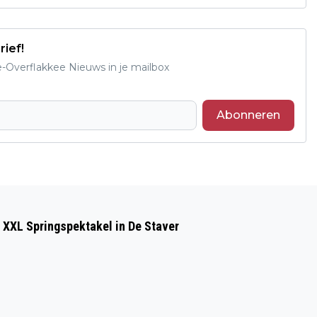
rief!
e-Overflakkee Nieuws in je mailbox
Abonneren
Volgend artikel
FEESTELIJKE ONTHULLING
 XXL Springspektakel in De Staver
INSECTENHOTELS BIJ
WOONZORGLOCATIE BESTENWAERD