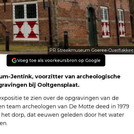
PR Streekmuseum Goeree-Overflakkee
Voeg toe als voorkeursbron op Google
um-Jentink, voorzitter van archeologische
gravingen bij Ooltgensplaat.
xpositie te zien over de opgravingen van de
n team archeologen van De Motte deed in 1979
n het dorp, dat eeuwen geleden door het water
en.