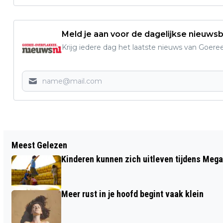
Meld je aan voor de dagelijkse nieuwsb
Krijg iedere dag het laatste nieuws van Goere
Vorig artikel
Meest Gelezen
GOEDEMORGEN, HET IS VANDAAG
Kinderen kunnen zich uitleven tijdens Mega
VRIJDAG 29 MEI
Meer rust in je hoofd begint vaak klein