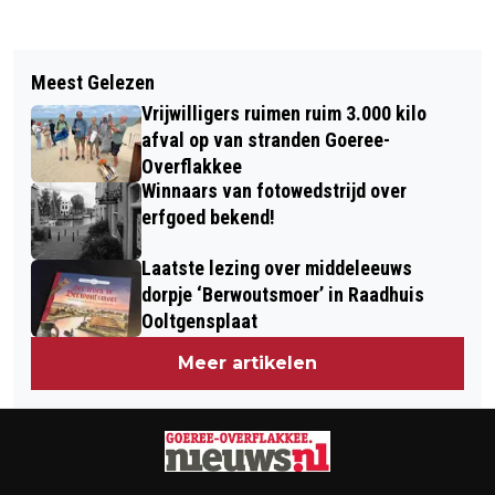
Vorig artikel
Volgend artikel
GOEDEMORGEN, HET IS VANDAAG
Meest Gelezen
GRATIS ZONNEBRANDCRÈME OP
WOENSDAG 27 MEI
Vrijwilligers ruimen ruim 3.000 kilo
TWEE LOCATIES OP GOEREE-
afval op van stranden Goeree-
OVERFLAKKEE
Overflakkee
Winnaars van fotowedstrijd over
erfgoed bekend!
Laatste lezing over middeleeuws
dorpje ‘Berwoutsmoer’ in Raadhuis
Ooltgensplaat
Meer artikelen