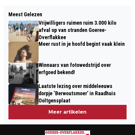
Vorig artikel
Volgend artikel
INFORMATIEAVOND OVER
Meest Gelezen
GOEDEMORGEN, HET IS VANDAAG
MAAGVERKLEINING IN DIRKSLAND
Vrijwilligers ruimen ruim 3.000 kilo
WOENSDAG 27 MEI
afval op van stranden Goeree-
Overflakkee
Meer rust in je hoofd begint vaak klein
Winnaars van fotowedstrijd over
erfgoed bekend!
Laatste lezing over middeleeuws
dorpje ‘Berwoutsmoer’ in Raadhuis
Ooltgensplaat
Meer artikelen