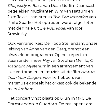
Rhapsody in Brass
van Dean Goffin. Daarnaast
begeleiden muzikanten Wim van Hattum en
Jure Jozic als solisten in
Two Part Invention
van
Philip Sparke. Het optreden wordt afgesloten
met de finale uit
De Vuurvogel
van Igor
Stravinsky.
Ook Fanfareorkest De Hoop Stellendam, onder
leiding van Anne van den Berg, brengt een
afwisselend programma. Op het repertoire
staan onder meer
Hajj
van Stephen Melillo,
O
Magnum Mysterium
in een arrangement van
Luc Vertommen en muziek uit de film
How to
Train Your Dragon
. Voor liefhebbers van
marsmuziek speelt het orkest ook de bekende
mars
Arnhem
.
Het concert vindt plaats op 6 juni in MFG De
Dorpstienden in Ouddorp. De zaal opent om