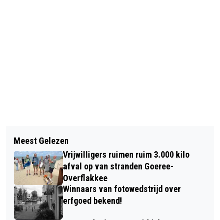
Vorig artikel
Volgend artikel
PROGRAMMA HOLLE BOLLE DAG
Meest Gelezen
GOEDEMORGEN, HET IS VANDAAG
SOMMELSDIJK BEKEND
Vrijwilligers ruimen ruim 3.000 kilo
DONDERDAG 15 AUGUSTUS
afval op van stranden Goeree-
Overflakkee
Winnaars van fotowedstrijd over
erfgoed bekend!