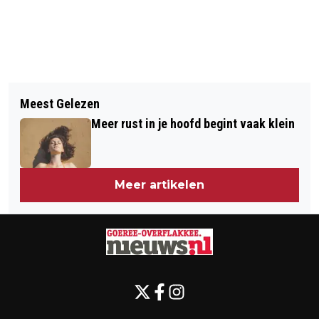
Vorig artikel
Volgend artikel
BAS VAN DER WAART
Meest Gelezen
NIEUW BOEK VOOR FLAKKEESE FEMKE
DISTRICTSKAMPIOEN JUDO!
Meer rust in je hoofd begint vaak klein
MEIJBOOM
Meer artikelen