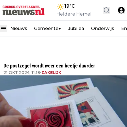
19
°C
Heldere Hemel
Nieuws
Gemeente
Jubilea
Onderwijs
En
▼
De postzegel wordt weer een beetje duurder
21 OKT 2024, 11:18
•
ZAKELIJK