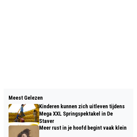
Vorig artikel
Volgend artikel
BLIJF STERK EN ZEKER BEWEGEN MET
Meest Gelezen
SUCCESVOLLE VERKEERSCONTROLE
DE CURSUS ZEKERBEWEGEN
Kinderen kunnen zich uitleven tijdens
IN SOMMELSDIJK
Mega XXL Springspektakel in De
Staver
Meer rust in je hoofd begint vaak klein