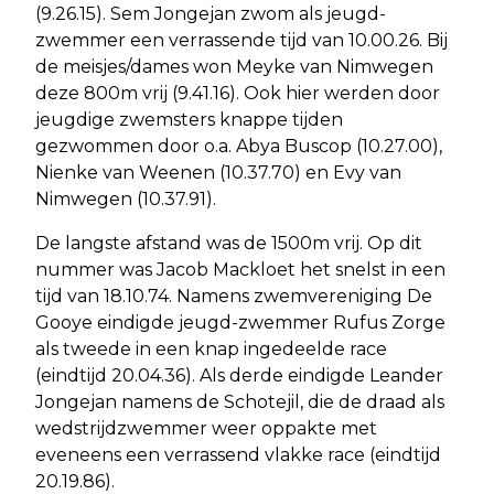
(9.26.15). Sem Jongejan zwom als jeugd-
zwemmer een verrassende tijd van 10.00.26. Bij
de meisjes/dames won Meyke van Nimwegen
deze 800m vrij (9.41.16). Ook hier werden door
jeugdige zwemsters knappe tijden
gezwommen door o.a. Abya Buscop (10.27.00),
Nienke van Weenen (10.37.70) en Evy van
Nimwegen (10.37.91).
De langste afstand was de 1500m vrij. Op dit
nummer was Jacob Mackloet het snelst in een
tijd van 18.10.74. Namens zwemvereniging De
Gooye eindigde jeugd-zwemmer Rufus Zorge
als tweede in een knap ingedeelde race
(eindtijd 20.04.36). Als derde eindigde Leander
Jongejan namens de Schotejil, die de draad als
wedstrijdzwemmer weer oppakte met
eveneens een verrassend vlakke race (eindtijd
20.19.86).