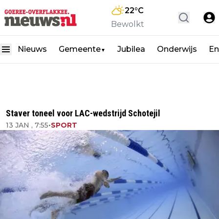
22
°C
Bewolkt
Nieuws
Gemeente
Jubilea
Onderwijs
En
▼
Staver toneel voor LAC-wedstrijd Schotejil
13 JAN , 7:55
•
SPORT