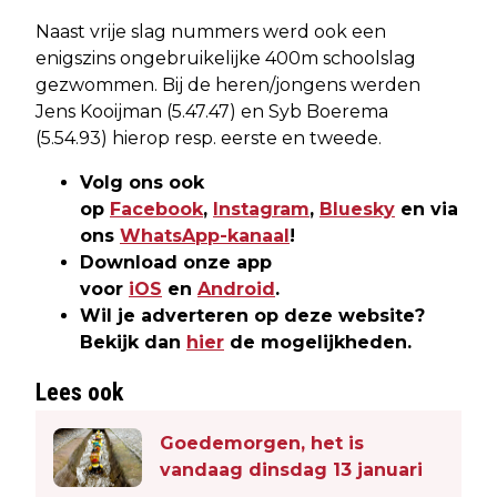
Naast vrije slag nummers werd ook een
enigszins ongebruikelijke 400m schoolslag
gezwommen. Bij de heren/jongens werden
Jens Kooijman (5.47.47) en Syb Boerema
(5.54.93) hierop resp. eerste en tweede.
Volg ons ook
op
Facebook
,
Instagram
,
Bluesky
en via
ons
WhatsApp-kanaal
!
Download onze app
voor
iOS
en
Android
.
Wil je adverteren op deze website?
Bekijk dan
hier
de mogelijkheden.
Lees ook
Goedemorgen, het is
vandaag dinsdag 13 januari