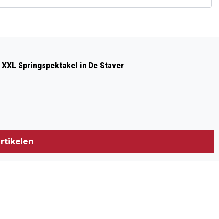
Volgend artikel
GOEDEMORGEN, HET IS VANDAAG
 XXL Springspektakel in De Staver
DONDERDAG 8 JANUARI
rtikelen