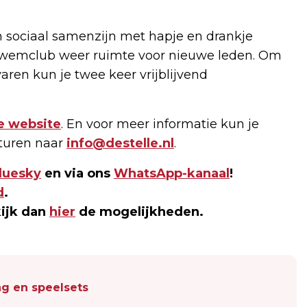
 sociaal samenzijn met hapje en drankje
 Zwemclub weer ruimte voor nieuwe leden. Om
rvaren kun je twee keer vrijblijvend
e website
. En voor meer informatie kun je
sturen naar
info@destelle.nl
.
luesky
en via ons
WhatsApp-kanaal
!
d
.
kijk dan
hier
de mogelijkheden.
g en speelsets