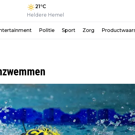
21
°C
Heldere Hemel
ntertainment
Politie
Sport
Zorg
Productwaar
rimzwemmen