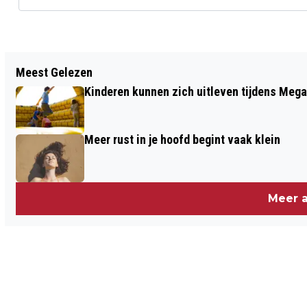
Vorig artikel
Meest Gelezen
ZUID-HOLLANDERS EN BRABANDERS
Kinderen kunnen zich uitleven tijdens Mega
SOLLICITEREN HET VAAKST
Meer rust in je hoofd begint vaak klein
Meer a