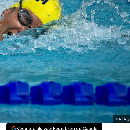
pixabay
Voeg toe als voorkeursbron op Google