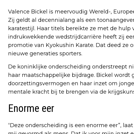
Valence Bickel is meervoudig Wereld-, Europ
Zij geldt al decennialang als een toonaangev
karatestijl. Haar titels bereikte ze met de hul
indrukwekkende wedstrijdcarrière heeft zij ee
promotie van Kyokushin Karate. Dat deed ze on
nieuwe generaties sporters.
De koninklijke onderscheiding onderstreept ni
haar maatschappelijke bijdrage. Bickel wordt 
doorzettingsvermogen en haar inzet om jonger
mentale kracht bij te brengen via de krijgskuns
Enorme eer
“Deze onderscheiding is een enorme eer”, laat
mij gevormd als mens. Dat ik voor mijn inzet 