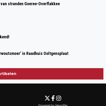
op van stranden Goeree-Overflakkee
TOT 1 SEPTEMBER
ekend!
erwoutsmoer’ in Raadhuis Ooltgensplaat
rtikelen
Powered by Newsifier