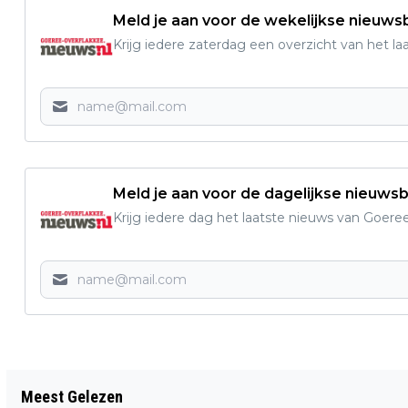
Meld je aan voor de wekelijkse nieuwsb
Krijg iedere zaterdag een overzicht van het l
Meld je aan voor de dagelijkse nieuwsb
Krijg iedere dag het laatste nieuws van Goere
Vorig artikel
Meest Gelezen
GOEDEMORGEN, HET IS VANDAAG