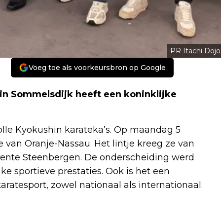
PR Itachi Dojo
Voeg toe als voorkeursbron op Google
 in Sommelsdijk heeft een koninklijke
olle Kyokushin karateka’s. Op maandag 5
 van Oranje-Nassau. Het lintje kreeg ze van
ente Steenbergen. De onderscheiding werd
ke sportieve prestaties. Ook is het een
rate­sport, zowel nationaal als internationaal.