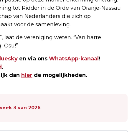
ming tot Ridder in de Orde van Oranje-Nassau
schap van Nederlanders die zich op
maakt voor de samenleving.
e”, laat de vereniging weten. “Van harte
g, Osu!”
luesky
en via ons
WhatsApp-kanaal
!
d
.
kijk dan
hier
de mogelijkheden.
n week 3 van 2026