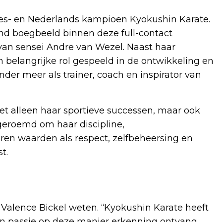
ees- en Nederlands kampioen Kyokushin Karate.
end boegbeeld binnen deze full-contact
p van sensei Andre van Wezel. Naast haar
n belangrijke rol gespeeld in de ontwikkeling en
der meer als trainer, coach en inspirator van
et alleen haar sportieve successen, maar ook
geroemd om haar discipline,
en waarden als respect, zelfbeheersing en
t.
 Valence Bickel weten. “Kyokushin Karate heeft
en passie op deze manier erkenning ontvang,