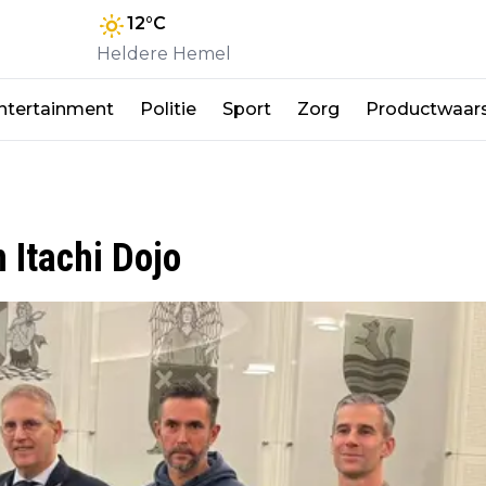
12
°C
Heldere Hemel
ntertainment
Politie
Sport
Zorg
Productwaar
 Itachi Dojo