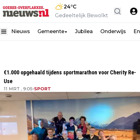
24
°C
Gedeeltelijk Bewolkt
Nieuws
Gemeente
Jubilea
Onderwijs
En
▼
€1.000 opgehaald tijdens sportmarathon voor Cherity Re-
Use
11 MRT , 9:05
•
SPORT