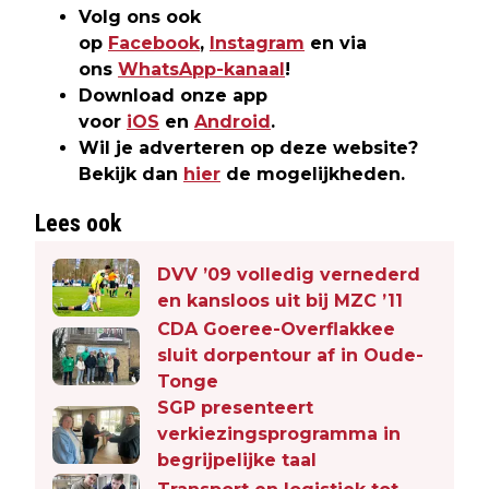
Volg ons ook
op
Facebook
,
Instagram
en via
ons
WhatsApp-kanaal
!
Download onze app
voor
iOS
en
Android
.
Wil je adverteren op deze website?
Bekijk dan
hier
de mogelijkheden.
Lees ook
DVV ’09 volledig vernederd
en kansloos uit bij MZC ’11
CDA Goeree-Overflakkee
sluit dorpentour af in Oude-
Tonge
SGP presenteert
verkiezingsprogramma in
begrijpelijke taal