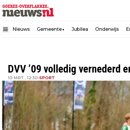
Nieuws
Gemeente
Jubilea
Onderwijs
E
▼
DVV ’09 volledig vernederd en
10 MRT , 12:30
•
SPORT