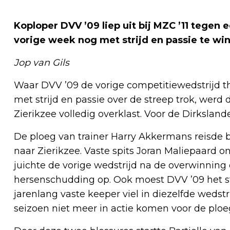
Koploper DVV ’09 liep uit bij MZC ’11 tegen
vorige week nog met strijd en passie te wi
Jop van Gils
Waar DVV ’09 de vorige competitiewedstrijd th
met strijd en passie over de streep trok, werd 
Zierikzee volledig overklast. Voor de Dirkslan
De ploeg van trainer Harry Akkermans reisde 
naar Zierikzee. Vaste spits Joran Maliepaard o
juichte de vorige wedstrijd na de overwinning
hersenschudding op. Ook moest DVV ’09 het s
jarenlang vaste keeper viel in diezelfde wedstr
seizoen niet meer in actie komen voor de ploeg