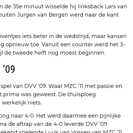
n de 35e minuut wisselde hij linksback Lars van
sbuiten Jurgen van Bergen werd naar de kant
ventjes iets beter in de wedstrijd, maar kansen
oeg opnieuw toe. Vanuit een counter werd het 3-
rwijl de tweede helft nog moest beginnen.
 ’09
t spel van DVV ’09. Waar MZC ’11 met passie en
 het prima was geweest. De thuisploeg
werkelijk niets.
rong naar 4-0. Het werd daarmee een pijnlijke
na de aftrap van de 4-0 leverde DVV ’09
stekend spelende Luuk van Vossen van MZC ’11