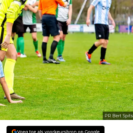
PR Bert Spits
Voeg toe als voorkeursbron op Google