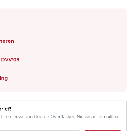
cheren
r DVV’09
ing
rief!
aatste nieuws van Goeree-Overflakkee Nieuws in je mailbox