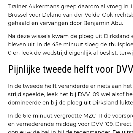
Trainer Akkermans greep daarom al vroeg in. I
Brussel voor Delano van der Velde. Ook recht
gehaald en vervangen door Benjamin Abu.
Na deze wissels kwam de ploeg uit Dirksland e
bleven uit. In de 45e minuut sloeg de thuispl
0 en leek de wedstrijd eigenlijk al beslist, te
Pijnlijke tweede helft voor DVV
In de tweede helft veranderde er niets aan he
strijd speelde, leek het bij DVV ’09 wel alsof
domineerde en bij de ploeg uit Dirksland lukte 
In de 61e minuut vergrootte MZC ’11 de voorsp
en vernederende middag voor DVV ’09. Direct 
opnieuw de bal in bij de tegenstander. De uit