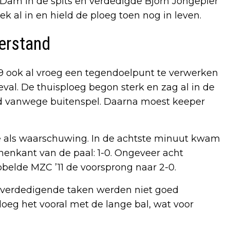
n Dam in de spits en verdedigde Bjorn Jongepier
k al in en hield de ploeg toen nog in leven.
erstand
09 ook al vroeg een tegendoelpunt te verwerken
al. De thuisploeg begon sterk en zag al in de
d vanwege buitenspel. Daarna moest keeper
e als waarschuwing. In de achtste minuut kwam
nenkant van de paal: 1-0. Ongeveer acht
belde MZC ’11 de voorsprong naar 2-0.
 en verdedigende taken werden niet goed
loeg het vooral met de lange bal, wat voor