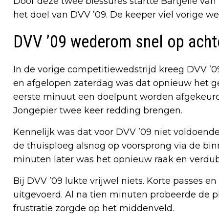
Door deze twee blessures startte Bartjelle va
het doel van DVV ’09. De keeper viel vorige wee
DVV ’09 wederom snel op acht
In de vorige competitiewedstrijd kreeg DVV ’
en afgelopen zaterdag was dat opnieuw het gev
eerste minuut een doelpunt worden afgekeur
Jongepier twee keer redding brengen.
Kennelijk was dat voor DVV ’09 niet voldoend
de thuisploeg alsnog op voorsprong via de bin
minuten later was het opnieuw raak en verdub
Bij DVV ’09 lukte vrijwel niets. Korte passes
uitgevoerd. Al na tien minuten probeerde de p
frustratie zorgde op het middenveld.