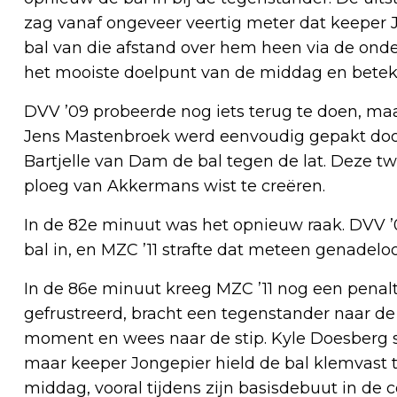
zag vanaf ongeveer veertig meter dat keeper J
bal van die afstand over hem heen via de onde
het mooiste doelpunt van de middag en betek
DVV ’09 probeerde nog iets terug te doen, ma
Jens Mastenbroek werd eenvoudig gepakt door 
Bartjelle van Dam de bal tegen de lat. Deze 
ploeg van Akkermans wist te creëren.
In de 82e minuut was het opnieuw raak. DVV 
bal in, en MZC ’11 strafte dat meteen genadeloo
In de 86e minuut kreeg MZC ’11 nog een penalt
gefrustreerd, bracht een tegenstander naar de
moment en wees naar de stip. Kyle Doesberg sc
maar keeper Jongepier hield de bal klemvast 
middag, vooral tijdens zijn basisdebuut in de c