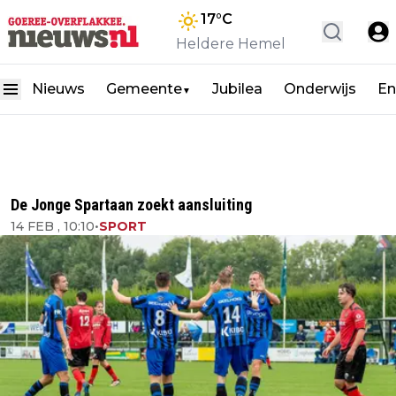
17
°C
Heldere Hemel
Nieuws
Gemeente
Jubilea
Onderwijs
En
▼
De Jonge Spartaan zoekt aansluiting
14 FEB , 10:10
•
SPORT