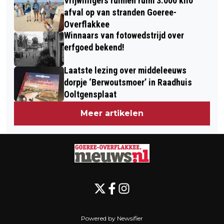
Vrijwilligers ruimen ruim 3.000 kilo
MEVROUW AAT BREEMAN-MELAARD
WATER
afval op van stranden Goeree-
UIT DEN BOMMEL
Overflakkee
Winnaars van fotowedstrijd over
erfgoed bekend!
Laatste lezing over middeleeuws
dorpje ‘Berwoutsmoer’ in Raadhuis
Ooltgensplaat
Meer artikelen
Powered by Newsifier