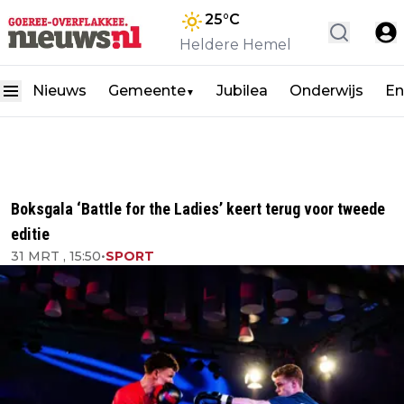
25
°C
Heldere Hemel
Nieuws
Gemeente
Jubilea
Onderwijs
En
▼
Boksgala ‘Battle for the Ladies’ keert terug voor tweede
editie
31 MRT , 15:50
•
SPORT