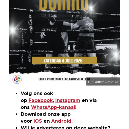
PR Ladies' Circle 45
Volg ons ook
op
Facebook
,
Instagram
en via
ons
WhatsApp-kanaal
!
Download onze app
voor
iOS
en
Android
.
Wil je adverteren op deze website?