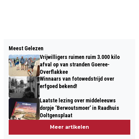
Vorig artikel
Volgend artikel
GETUIGEN GEZOCHT VAN
Meest Gelezen
HET IS DE LAATSTE WEEK VAN HET
BABBELTRUC IN SOMMELSDIJK
Vrijwilligers ruimen ruim 3.000 kilo
NK TEGELWIPPEN
afval op van stranden Goeree-
Overflakkee
Winnaars van fotowedstrijd over
erfgoed bekend!
Laatste lezing over middeleeuws
dorpje ‘Berwoutsmoer’ in Raadhuis
Ooltgensplaat
Meer artikelen