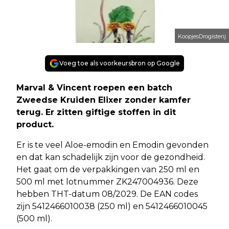
KoopjesDrogisterij
Voeg toe als voorkeursbron op Google
Marval & Vincent roepen een batch
Zweedse Kruiden Elixer zonder kamfer
terug. Er zitten giftige stoffen in dit
product.
Er is te veel Aloe-emodin en Emodin gevonden
en dat kan schadelijk zijn voor de gezondheid.
Het gaat om de verpakkingen van 250 ml en
500 ml met lotnummer ZK247004936. Deze
hebben THT-datum 08/2029. De EAN codes
zijn 5412466010038 (250 ml) en 5412466010045
(500 ml).