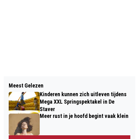
Vorig artikel
Volgend artikel
DRIE UUR SPINNEN VOOR HET GOEDE
Meest Gelezen
TERUGROEPACTIE OM GIFTIGE
DOEL
Kinderen kunnen zich uitleven tijdens
STOFFEN IN KRUIDEN ELIXER
Mega XXL Springspektakel in De
Staver
Meer rust in je hoofd begint vaak klein