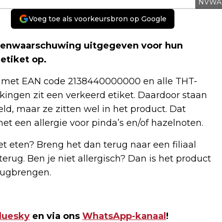
NVWA
Voeg toe als voorkeursbron op Google
nenwaarschuwing uitgegeven voor hun
etiket op.
 met EAN code 2138440000000 en alle THT-
ingen zit een verkeerd etiket. Daardoor staan
d, maar ze zitten wel in het product. Dat
t een allergie voor pinda’s en/of hazelnoten.
et eten? Breng het dan terug naar een filiaal
rug. Ben je niet allergisch? Dan is het product
erugbrengen.
luesky
en via ons
WhatsApp-kanaal
!