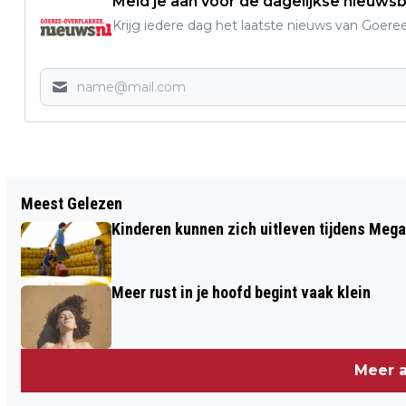
Meld je aan voor de dagelijkse nieuwsb
Krijg iedere dag het laatste nieuws van Goere
Vorig artikel
Meest Gelezen
DIT IS HET MOOISTE STRAATJE VAN
Kinderen kunnen zich uitleven tijdens Mega
SOMMELSDIJK
Meer rust in je hoofd begint vaak klein
Meer a