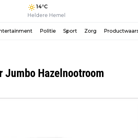
14
°C
Heldere Hemel
ntertainment
Politie
Sport
Zorg
Productwaar
r Jumbo Hazelnootroom