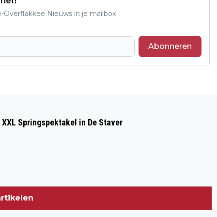
rief!
e-Overflakkee Nieuws in je mailbox
Abonneren
Volgend artikel
GEMEENTE GOEREE-OVERFLAKKEE:
 XXL Springspektakel in De Staver
HAAL NOODPAKKET IN HUIS
rtikelen