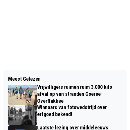
Vorig artikel
Volgend artikel
GAY OP FLAKKEE WINT PRIJS VOOR
Meest Gelezen
CERTIFICAAT VOOR WERKNEMERS
ONTMOETINGSCAFÉ
Vrijwilligers ruimen ruim 3.000 kilo
VAN WEBEGO
afval op van stranden Goeree-
Overflakkee
Winnaars van fotowedstrijd over
erfgoed bekend!
Laatste lezing over middeleeuws