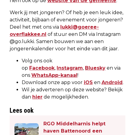
hem ook op de
website van de gemeente
.
Werk jij met jongeren? Of heb je een leuk idee,
activiteit, bijbaan of evenement voor jongeren?
Deel het met ons via
lukki@goeree-
overflakkee.nl
of stuur een DM via Instagram
@go.lukki. Samen bouwen we aan een
jongerenkalender voor het einde van dit jaar.
Volg ons ook
op
Facebook
,
Instagram
,
Bluesky
en via
ons
WhatsApp-kanaal
!
Download onze app voor
iOS
en
Android
.
Wil je adverteren op deze website? Bekijk
dan
hier
de mogelijkheden.
Lees ook
RGO Middelharnis helpt
haven Battenoord een