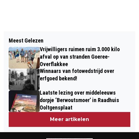
Vorig artikel
Volgend artikel
DERDE EDITIE NATURAL HIGH BEACH
Meest Gelezen
ZUID-HOLLANDERS ZITTEN HET
FESTIVAL 2025
Vrijwilligers ruimen ruim 3.000 kilo
VAAKST KRAP BIJ KAS
afval op van stranden Goeree-
Overflakkee
Winnaars van fotowedstrijd over
erfgoed bekend!
Laatste lezing over middeleeuws
dorpje ‘Berwoutsmoer’ in Raadhuis
Ooltgensplaat
Meer artikelen